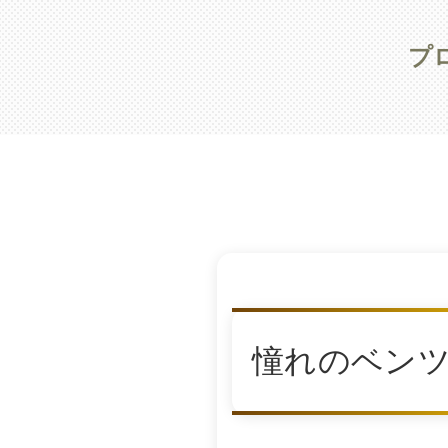
プ
憧れのベン